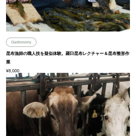
Gastronomy
昆布漁師の職人技を疑似体験。羅臼昆布レクチャー＆昆布整形作
業
¥
8,000